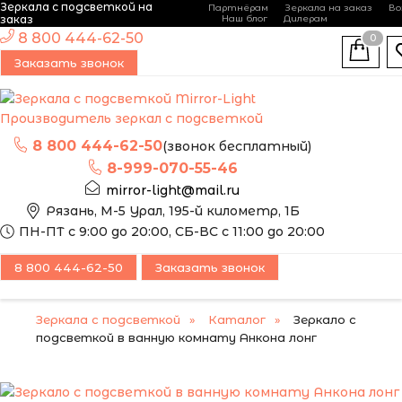
Зеркала с подсветкой на
Партнёрам
Зеркала на заказ
Во
-
+
заказ
Наш блог
Дилерам
ЭТО ЗЕРКАЛО МЫ
8 800 444-62-50
0
МОЖЕМ ИЗГОТОВИТЬ
ПОПУЛЯРНЫЙ
Заказать звонок
ПО ВАШИМ
РАЗМЕРАМ
Производитель зеркал с подсветкой
8 800 444-62-50
(звонок бесплатный)
8-999-070-55-46
mirror-light@mail.ru
Рязань, М-5 Урал, 195-й километр, 1Б
ПН-ПТ с 9:00 до 20:00, СБ-ВС с 11:00 до 20:00
8 800 444-62-50
Заказать звонок
Зеркала с подсветкой
Каталог
Зеркало с
подсветкой в ванную комнату Анкона лонг