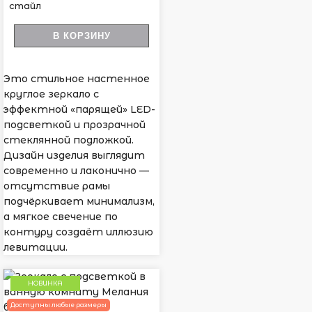
стайл
В КОРЗИНУ
Это стильное настенное
круглое зеркало с
эффектной «парящей» LED-
подсветкой и прозрачной
стеклянной подложкой.
Дизайн изделия выглядит
современно и лаконично —
отсутствие рамы
подчёркивает минимализм,
а мягкое свечение по
контуру создаёт иллюзию
левитации.
НОВИНКА
Доступны любые размеры