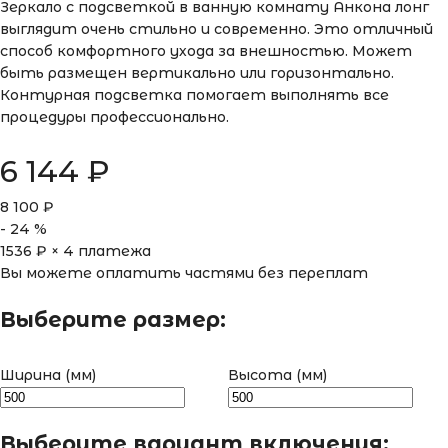
Зеркало с подсветкой в ванную комнату Анкона лонг
выглядит очень стильно и современно. Это отличный
способ комфортного ухода за внешностью. Может
быть размещен вертикально или горизонтально.
Контурная подсветка помогает выполнять все
процедуры профессионально.
6 144
₽
8 100
₽
-
24
%
1536
₽ × 4 платежа
Вы можете оплатить частями без переплат
Выберите размер:
Ширина (мм)
Высота (мм)
Выберите вариант включения: