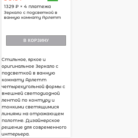
1329
₽ × 4 платежа
Зеркало с подсветкой в
ванную комнату Арлетт
В КОРЗИНУ
Стильное, яркое и
оригинальное Зеркало с
подсветкой в ванную
комнату Арлетт
четырехугольной формы с
внешней светодиодной
лентой по контуру и
тонкими светящимися
линиями на отражающем
полотне. Дизайнерское
решение для современного
интерьера.