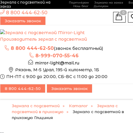
Зеркала с подсветкой на
Партнёрам
Зеркала на заказ
Во
-
+
заказ
Наш блог
Дилерам
ЭТО ЗЕРКАЛО МЫ
8 800 444-62-50
0
МОЖЕМ ИЗГОТОВИТЬ
ПОПУЛЯРНЫЙ
Заказать звонок
ПО ВАШИМ
РАЗМЕРАМ
Производитель зеркал с подсветкой
8 800 444-62-50
(звонок бесплатный)
8-999-070-55-46
mirror-light@mail.ru
Рязань, М-5 Урал, 195-й километр, 1Б
ПН-ПТ с 9:00 до 20:00, СБ-ВС с 11:00 до 20:00
8 800 444-62-50
Заказать звонок
Зеркала с подсветкой
Каталог
Зеркала с
подсветкой в прихожую
Зеркало с подсветкой в
прихожую Глициния