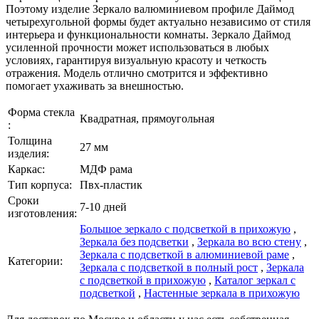
Поэтому изделие Зеркало валюминиевом профиле Даймод
четырехугольной формы будет актуально независимо от стиля
интерьера и функциональности комнаты. Зеркало Даймод
усиленной прочности может использоваться в любых
условиях, гарантируя визуальную красоту и четкость
отражения. Модель отлично смотрится и эффективно
помогает ухаживать за внешностью.
Форма стекла
Квадратная, прямоугольная
:
Толщина
27 мм
изделия:
Каркаc:
МДФ рама
Тип корпуса:
Пвх-пластик
Сроки
7-10 дней
изготовления:
Большое зеркало с подсветкой в прихожую
,
Зеркала без подсветки
,
Зеркала во всю стену
,
Зеркала с подсветкой в алюминиевой раме
,
Категории:
Зеркала с подсветкой в полный рост
,
Зеркала
с подсветкой в прихожую
,
Каталог зеркал c
подсветкой
,
Настенные зеркала в прихожую