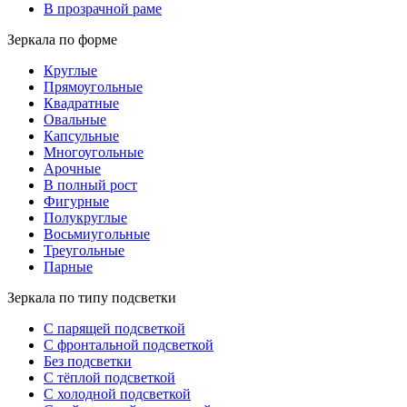
В прозрачной раме
Зеркала по форме
Круглые
Прямоугольные
Квадратные
Овальные
Капсульные
Многоугольные
Арочные
В полный рост
Фигурные
Полукруглые
Восьмиугольные
Треугольные
Парные
Зеркала по типу подсветки
С парящей подсветкой
С фронтальной подсветкой
Без подсветки
С тёплой подсветкой
С холодной подсветкой