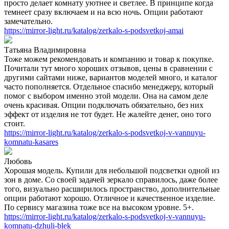
просто делает комнату уютнее и светлее. В принципе когда
темнеет сразу включаем и на всю ночь. Опции работают
замечательно.
https://mirror-light.ru/katalog/zerkalo-s-podsvetkoj-amai
Татьяна Владимировна
Тоже можем рекомендовать и компанию и товар к покупке.
Почитали тут много хороших отзывов, цены в сравнении с
другими сайтами ниже, вариантов моделей много, и каталог
часто пополняется. Отдельное спасибо менеджеру, который
помог с выбором именно этой модели. Она на самом деле
очень красивая. Опции подключать обязательно, без них
эффект от изделия не тот будет. Не жалейте денег, оно того
стоит.
https://mirror-light.ru/katalog/zerkalo-s-podsvetkoj-v-vannuyu-
komnatu-kasares
Любовь
Хорошая модель. Купили для небольшой подсветки одной из
зон в доме. Со своей задачей зеркало справилось, даже более
того, визуально расширилось пространство, дополнительные
опции работают хорошо. Отличное и качественное изделие.
По сервису магазина тоже все на высоком уровне. 5+.
https://mirror-light.ru/katalog/zerkalo-s-podsvetkoj-v-vannuyu-
komnatu-dzhuli-blek