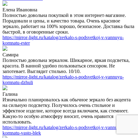
Елена Ивановна
Полностью довольна покупкой в этом интернет-магазине.
Порадовали и цены, и качество товара. Очень красивое
зеркало, работает на 100% хорошо, безопасное. Доставка была
быстрой, в оговоренные сроки.
https://mirror-light.ru/katalog/zerkalo-s-podsvetkoj-v-vannuyu-
komnatu-ester
Самира
Полностью довольна зеркалом. Шикарное, яркая подсветка,
красота. В ванной удобно пользоваться сенсором. Не
запотевает. Выглядит стильно. 10/10.
https://mirror-light.ru/katalog/zerkalo-s-podsvetkoj-v-vannuyu-
komnatu-dzhuli
Галина
Изначально планировалось как обычное зеркало без акцента
на сильную подсветку. Получилось очень стильное и
эффектное изделие, которое всегда включаем, как стемнеет.
Какую-то особую атмосферу вносит, очень нравится
использовать.
https://mirror-light.ru/katalog/zerkalo-s-podsvetkoj-v-vannuyu-
komnatu-vasto-blek