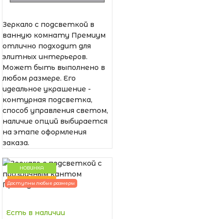
Зеркало с подсветкой в
ванную комнату Премиум
отлично подходит для
элитных интерьеров.
Может быть выполнено в
любом размере. Его
идеальное украшение -
контурная подсветка,
способ управления светом,
наличие опций выбирается
на этапе оформления
заказа.
НОВИНКА
ПОПУЛЯРНЫЙ
Доступны любые размеры
Есть в наличии