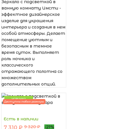
Зеркало с подсветкой в
ванную комнату Имсти -
эффектное дизайнерское
изделие для украшения
интерьера и создания в нем
особой атмосферы. Делает
помещение уютным и
безопасным в темное
время суток. Выполняет
роль ночника и
классического
отражающего полотна со
множеством
дополнительных опций.
НОВИНКА
Доступны любые размеры
Есть в наличии
9 320 ₽
7 310 ₽
-21%