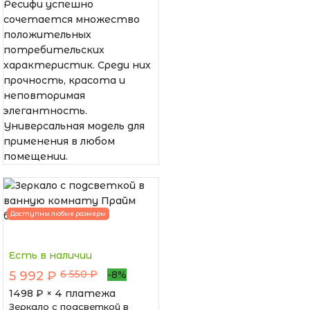
Ресифи успешно
сочетается множество
положительных
потребительских
характеристик. Среди них
прочность, красота и
неповторимая
элегантность.
Универсальная модель для
применения в любом
помещении.
Доступны любые размеры
Есть в наличии
6 550 ₽
5 992 ₽
-8%
1498
₽ × 4 платежа
Зеркало с подсветкой в