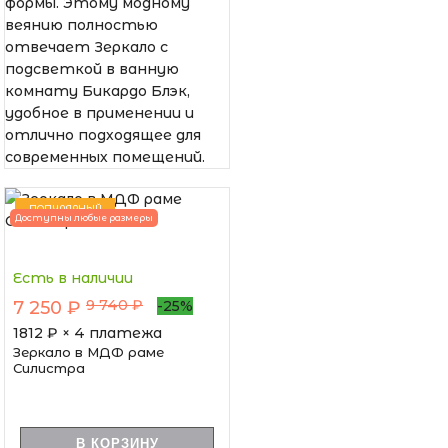
формы. Этому модному
веянию полностью
отвечает Зеркало с
подсветкой в ванную
комнату Бикардо Блэк,
удобное в применении и
отлично подходящее для
современных помещений.
ПОПУЛЯРНЫЙ
Доступны любые размеры
Есть в наличии
9 740 ₽
7 250 ₽
-25%
1812
₽ × 4 платежа
Зеркало в МДФ раме
Силистра
В КОРЗИНУ