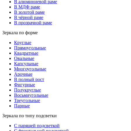
В алюминиевой раме
В МДФ раме
В золотой раме
В чёрной раме
В прозрачной раме
Зеркала по форме
Круглые
Прямоугольные
Квадратные
Овальные
Капсульные
Многоугольные
Арочные
В полный рост
Фигурные
Полукруглые
Восьмиугольные
Треугольные
Парные
Зеркала по типу подсветки
С парящей подсветкой
С фронтальной подсветкой