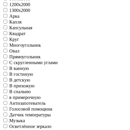
1200х2000
1300х2000
Арка
Капля
Капсульная
Квадрат
Круг
Многоугольник
Овал
Прямоугольник
С скругленными углами
В ванную
В гостиную
В детскую
В прихожую
В спальню
в примерочную
Антизапотеватель
Голосовой помощник
Датчик температуры
Музыка
Осветлённое зеркало