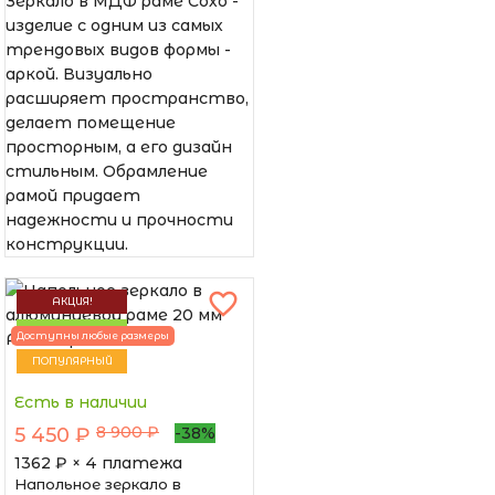
Зеркало в МДФ раме Сохо -
изделие с одним из самых
трендовых видов формы -
аркой. Визуально
расширяет пространство,
делает помещение
просторным, а его дизайн
стильным. Обрамление
рамой придает
надежности и прочности
конструкции.
АКЦИЯ!
НОВИНКА
Доступны любые размеры
ПОПУЛЯРНЫЙ
Есть в наличии
8 900 ₽
5 450 ₽
-38%
1362
₽ × 4 платежа
Напольное зеркало в