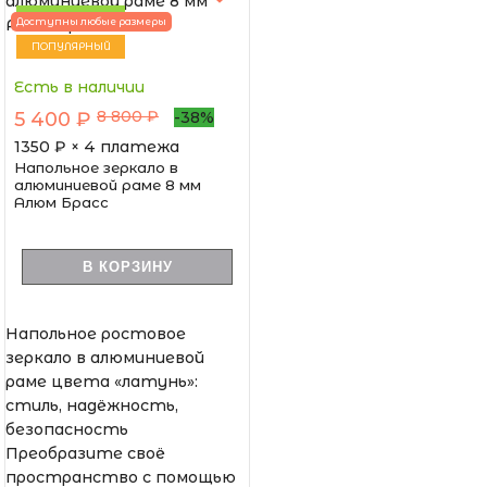
НОВИНКА
Доступны любые размеры
ПОПУЛЯРНЫЙ
Есть в наличии
8 800 ₽
5 400 ₽
-38%
1350
₽ × 4 платежа
Напольное зеркало в
алюминиевой раме 8 мм
Алюм Брасс
В КОРЗИНУ
Напольное ростовое
зеркало в алюминиевой
раме цвета «латунь»:
стиль, надёжность,
безопасность
Преобразите своё
пространство с помощью