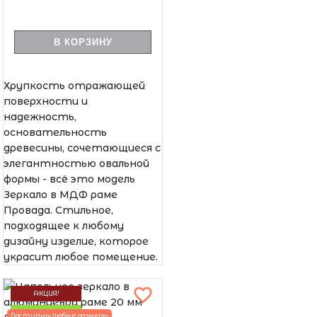
В КОРЗИНУ
Хрупкость отражающей
поверхности и
надежность,
основательность
древесины, сочетающиеся с
элегантностью овальной
формы - всё это модель
Зеркало в МДФ раме
Провада. Стильное,
подходящее к любому
дизайну изделие, которое
украсит любое помещение.
АКЦИЯ!
НОВИНКА
Доступны любые размеры