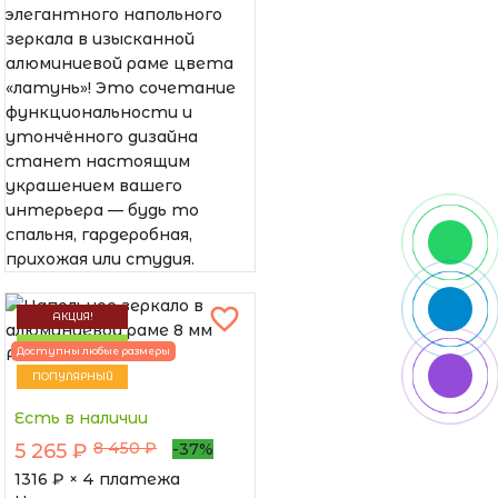
элегантного напольного
зеркала в изысканной
алюминиевой раме цвета
«латунь»! Это сочетание
функциональности и
утончённого дизайна
станет настоящим
украшением вашего
интерьера — будь то
спальня, гардеробная,
прихожая или студия.
АКЦИЯ!
НОВИНКА
Доступны любые размеры
ПОПУЛЯРНЫЙ
Есть в наличии
8 450 ₽
5 265 ₽
-37%
1316
₽ × 4 платежа