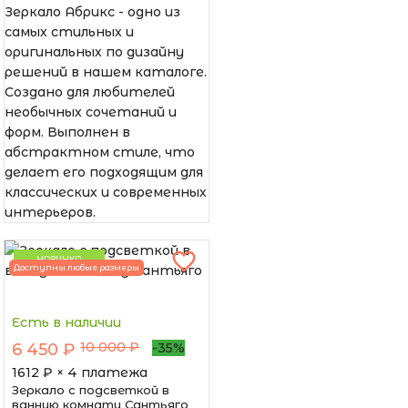
Зеркало Абрикс - одно из
самых стильных и
оригинальных по дизайну
решений в нашем каталоге.
Создано для любителей
необычных сочетаний и
форм. Выполнен в
абстрактном стиле, что
делает его подходящим для
классических и современных
интерьеров.
НОВИНКА
Доступны любые размеры
Есть в наличии
10 000 ₽
6 450 ₽
-35%
1612
₽ × 4 платежа
Зеркало с подсветкой в
ванную комнату Сантьяго