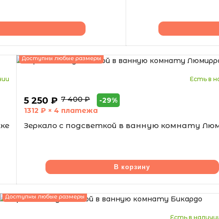
Доступны любые размеры
чии
Есть в н
7 400 ₽
5 250 ₽
-29%
1312
₽ × 4 платежа
кке
Зеркало с подсветкой в ванную комнату Лю
В корзину
Доступны любые размеры
Есть в наличи