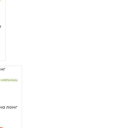
о
в наличии
на лонг